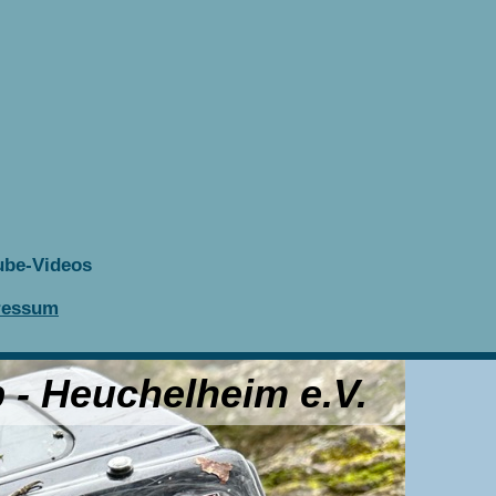
ube-Videos
ressum
 - Heuchelheim e.V.