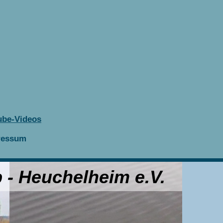
ube-Videos
ressum
 - Heuchelheim e.V.